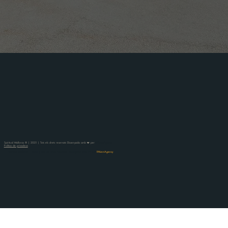
Spiritual Mallorca ® | 2025 | Tots els drets reservats Dissenyada amb ❤️ per
IWannAgency
Política de privadesa
Spiritual Mallorca | 2025 | Tots els drets reservats Dissenyada amb ❤️ per
IWannAgency