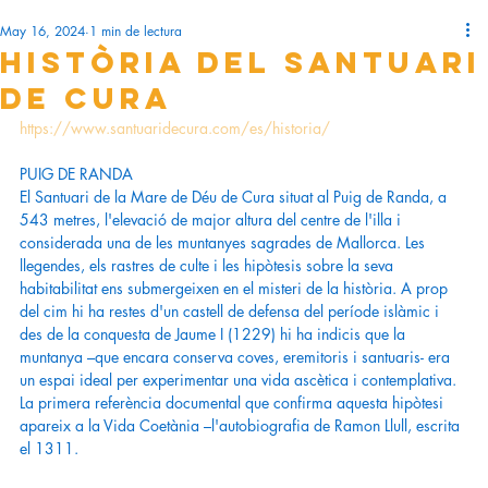
May 16, 2024
1 min de lectura
Història del Santuari
de Cura
https://www.santuaridecura.com/es/historia/
PUIG DE RANDA
El Santuari de la Mare de Déu de Cura situat al Puig de Randa, a 
543 metres, l'elevació de major altura del centre de l'illa i 
considerada una de les muntanyes sagrades de Mallorca. Les 
llegendes, els rastres de culte i les hipòtesis sobre la seva 
habitabilitat ens submergeixen en el misteri de la història. A prop 
del cim hi ha restes d'un castell de defensa del període islàmic i 
des de la conquesta de Jaume I (1229) hi ha indicis que la 
muntanya –que encara conserva coves, eremitoris i santuaris- era 
un espai ideal per experimentar una vida ascètica i contemplativa. 
La primera referència documental que confirma aquesta hipòtesi 
apareix a la Vida Coetània –l'autobiografia de Ramon Llull, escrita 
el 1311.